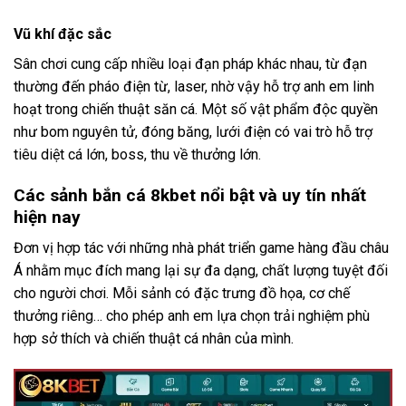
Vũ khí đặc sắc
Sân chơi cung cấp nhiều loại đạn pháp khác nhau, từ đạn
thường đến pháo điện từ, laser, nhờ vậy hỗ trợ anh em linh
hoạt trong chiến thuật săn cá. Một số vật phẩm độc quyền
như bom nguyên tử, đóng băng, lưới điện có vai trò hỗ trợ
tiêu diệt cá lớn, boss, thu về thưởng lớn.
Các sảnh bắn cá 8kbet nổi bật và uy tín nhất
hiện nay
Đơn vị hợp tác với những nhà phát triển game hàng đầu châu
Á nhằm mục đích mang lại sự đa dạng, chất lượng tuyệt đối
cho người chơi. Mỗi sảnh có đặc trưng đồ họa, cơ chế
thưởng riêng… cho phép anh em lựa chọn trải nghiệm phù
hợp sở thích và chiến thuật cá nhân của mình.