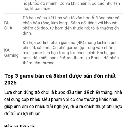
hoạt, tốc độ nhanh. Có vũ khí chiến lược cao như tên
lửa, khoan laze…
Đồ họa có sự kết hợp yếu tố văn hóa Á Đông như cá
FA
chép hóa rồng, kim long… Sảnh nổi tiếng với kho vật
CHAI
phẩm dồi dào, từ bom đến thuốc nổ; tỏ lệ thưởng ổn
định.
Đồ họa có tính phân giải cao (4K) mang lại hình ảnh
chi tiết, sắc nét. Cơ chế game tập trung vào những
KA
mini game tích hợp trong trò chơi chính. Khi hạ gục
Gaming
boss đặc biệt, bạn sẽ được tham gia Bonus để nhận
thêm tiền thưởng.
Top 3 game bắn cá 8kbet được săn đón nhất
2025
Lựa chọn đúng trò chơi là bước đầu tiên để chiến thắng. Nhà
cái cung cấp nhiều siêu phẩm với cơ chế thưởng khác nhau
giúp anh em có nhiều trải nghiệm, đưa ra chiến thuật phù hợp
để tối ưu lợi nhuận.
Bắn cá thần tài