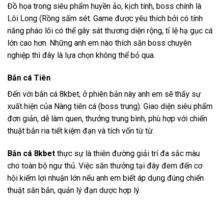
Đồ họa trong siêu phẩm huyền ảo, kịch tính, boss chính là
Lôi Long (Rồng sấm sét. Game được yêu thích bởi có tính
năng pháo lôi có thể gây sát thương diện rộng, tỉ lệ hạ gục cá
lớn cao hơn. Những anh em nào thích săn boss chuyên
nghiệp thì đây là lựa chọn không thể bỏ qua.
Bắn cá Tiên
Đến với bắn cá 8kbet, ở phiên bản này anh em sẽ thấy sự
xuất hiện của Nàng tiên cá (boss trung). Giao diện siêu phẩm
đơn giản, dễ làm quen, thưởng trung bình, phù hợp với chiến
thuật bắn ria tiết kiệm đạn và tích vốn từ từ.
Bắn cá 8kbet
thực sự là thiên đường giải trí đa sắc màu
cho toàn bộ ngư thủ. Việc săn thưởng tại đây đem đến cơ
hội kiếm lợi nhuận lớn nếu anh em biết áp dụng đúng chiến
thuật săn bắn, quản lý đạn dược hợp lý.