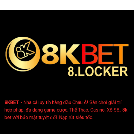
8KBET
- Nhà cái uy tín hàng đầu Châu Á! Sân chơi giải trí
hợp pháp, đa dạng game cược: Thể Thao, Casino, Xổ Số.. 8k
bet với bảo mật tuyệt đối. Nạp rút siêu tốc.