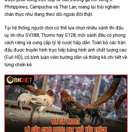
Philippines, Campuchia và Thái Lan, mang lại trải nghiệm
chân thực như đang theo dõi ngoài đời thật.
Tại hệ thống, người chơi có thể lựa chọn nhiều sảnh thi đấu
uy tín như SV388, Thomo hay S128, mỗi sảnh đều có phong
cách riêng và cung cấp tỷ lệ cược hấp dẫn. Toàn bộ các trận
đấu được truyền hình trực tiếp bằng hình ảnh chất lượng cao
(Full HD), có bình luận viên hướng dẫn và thống kê chi tiết về
từng chiến kê.