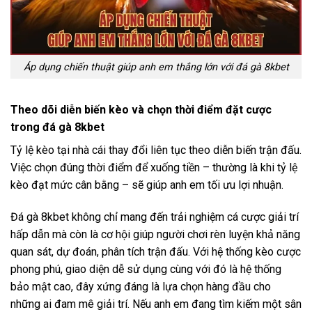
Áp dụng chiến thuật giúp anh em thắng lớn với đá gà 8kbet
Theo dõi diễn biến kèo và chọn thời điểm đặt cược
trong đá gà 8kbet
Tỷ lệ kèo tại nhà cái thay đổi liên tục theo diễn biến trận đấu.
Việc chọn đúng thời điểm để xuống tiền – thường là khi tỷ lệ
kèo đạt mức cân bằng – sẽ giúp anh em tối ưu lợi nhuận.
Đá gà 8kbet
không chỉ mang đến trải nghiệm cá cược giải trí
hấp dẫn mà còn là cơ hội giúp người chơi rèn luyện khả năng
quan sát, dự đoán, phân tích trận đấu. Với hệ thống kèo cược
phong phú, giao diện dễ sử dụng cùng với đó là hệ thống
bảo mật cao, đây xứng đáng là lựa chọn hàng đầu cho
những ai đam mê giải trí. Nếu anh em đang tìm kiếm một sân