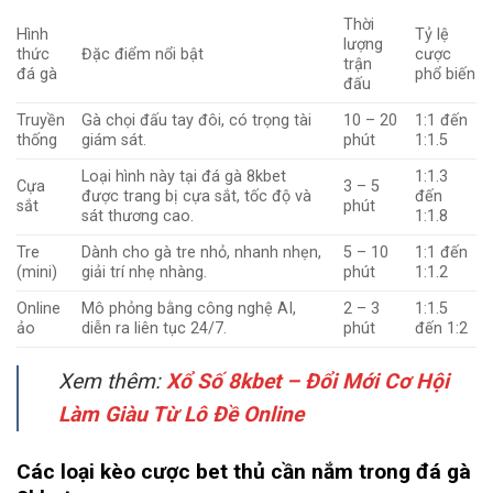
Thời
Hình
Tỷ lệ
lượng
thức
Đặc điểm nổi bật
cược
trận
đá gà
phổ biến
đấu
Truyền
Gà chọi đấu tay đôi, có trọng tài
10 – 20
1:1 đến
thống
giám sát.
phút
1:1.5
Loại hình này tại đá gà 8kbet
1:1.3
Cựa
3 – 5
được trang bị cựa sắt, tốc độ và
đến
sắt
phút
sát thương cao.
1:1.8
Tre
Dành cho gà tre nhỏ, nhanh nhẹn,
5 – 10
1:1 đến
(mini)
giải trí nhẹ nhàng.
phút
1:1.2
Online
Mô phỏng bằng công nghệ AI,
2 – 3
1:1.5
ảo
diễn ra liên tục 24/7.
phút
đến 1:2
Xem thêm:
Xổ Số 8kbet – Đổi Mới Cơ Hội
Làm Giàu Từ Lô Đề Online
Các loại kèo cược bet thủ cần nắm trong đá gà