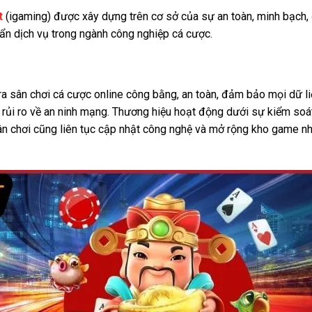
t
(igaming) được xây dựng trên cơ sở của sự an toàn, minh bạch, đ
uẩn dịch vụ trong ngành công nghiệp cá cược.
a sân chơi cá cược online công bằng, an toàn, đảm bảo mọi dữ li
 rủi ro về an ninh mạng. Thương hiệu hoạt động dưới sự kiểm soát
ân chơi cũng liên tục cập nhật công nghệ và mở rộng kho game nh