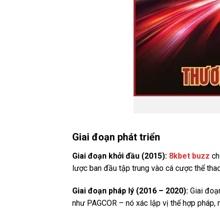
Giai đoạn phát triển
Giai đoạn khởi đầu (2015):
8kbet buzz
chí
lược ban đầu tập trung vào cá cược thể thao
Giai đoạn pháp lý (2016 – 2020):
Giai đoạn
như PAGCOR – nó xác lập vị thế hợp pháp, 