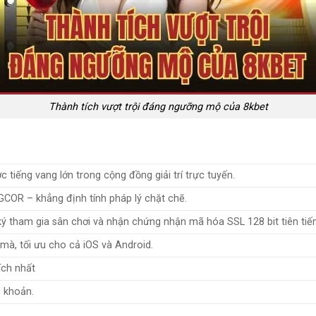
Thành tích vượt trội đáng ngưỡng mộ của 8kbet
c tiếng vang lớn trong cộng đồng giải trí trực tuyến.
COR – khẳng định tính pháp lý chặt chẽ.
ký tham gia sân chơi và nhận chứng nhận mã hóa SSL 128 bit tiên tiế
à, tối ưu cho cả iOS và Android.
ích nhất
i khoản.