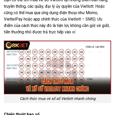
truyền thống, các quầy, đại lý ủy quyền của Vietlott. Hoặc
cũng có thể mua qua ứng dụng điện thoại như Momo,
ViettelPay hoặc app chính thức của Vietlott – SMS). Ưu
điểm của cách thức này đó là tiện lợi, không cần giữ vé giất,
tiền thưởng nhỏ được trả trực tiếp vào ví.
Cách thức mua vé xổ số Vietlott nhanh chóng
Chiến thuật bao số