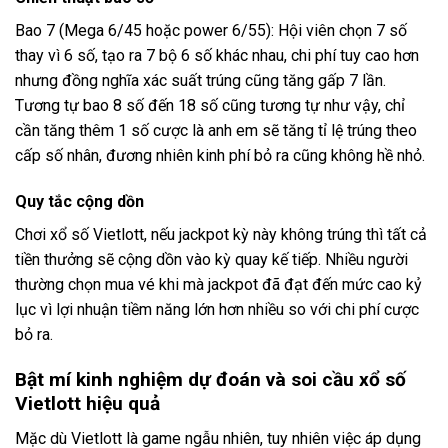
Bao 7 (Mega 6/45 hoặc power 6/55): Hội viên chọn 7 số
thay vì 6 số, tạo ra 7 bộ 6 số khác nhau, chi phí tuy cao hơn
nhưng đồng nghĩa xác suất trúng cũng tăng gấp 7 lần.
Tương tự bao 8 số đến 18 số cũng tương tự như vậy, chỉ
cần tăng thêm 1 số cược là anh em sẽ tăng tỉ lệ trúng theo
cấp số nhân, đương nhiên kinh phí bỏ ra cũng không hề nhỏ.
Quy tắc cộng dồn
Chơi xổ số Vietlott, nếu jackpot kỳ này không trúng thì tất cả
tiền thưởng sẽ cộng dồn vào kỳ quay kế tiếp. Nhiều người
thường chọn mua vé khi mà jackpot đã đạt đến mức cao kỷ
lục vì lợi nhuận tiềm năng lớn hơn nhiều so với chi phí cược
bỏ ra.
Bật mí kinh nghiệm dự đoán và soi cầu xổ số
Vietlott hiệu quả
Mặc dù Vietlott là game ngẫu nhiên, tuy nhiên việc áp dụng