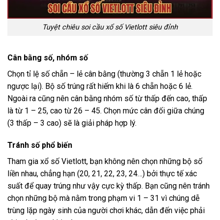
Tuyệt chiêu soi cầu xổ số Vietlott siêu đỉnh
Cân bằng số, nhóm số
Chọn tỉ lệ số chẵn – lẻ cân bằng (thường 3 chẵn 1 lẻ hoặc
ngược lại). Bộ số trúng rất hiếm khi là 6 chẵn hoặc 6 lẻ.
Ngoài ra cũng nên cân bằng nhóm số từ thấp đến cao, thấp
là từ 1 – 25, cao từ 26 – 45. Chọn mức cân đối giữa chúng
(3 thấp – 3 cao) sẽ là giải pháp hợp lý.
Tránh số phổ biến
Tham gia xổ số Vietlott, bạn không nên chọn những bộ số
liền nhau, chẳng hạn (20, 21, 22, 23, 24…) bởi thực tế xác
suất để quay trúng như vậy cực kỳ thấp. Bạn cũng nên tránh
chọn những bộ mà nằm trong phạm vi 1 – 31 vì chúng dễ
trùng lặp ngày sinh của người chơi khác, dẫn đến việc phải