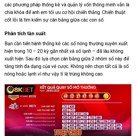
các phương pháp thống kê và quản lý vốn thông minh vẫn là
chìa khóa để anh em tối ưu cơ hội chiến thắng. Chiến thuật
cốt lõi là tìm kiếm sự cân bằng giữa các con số.
Phân tích tần suất
Bạn cần tiến hành thống kê các số nóng thường xuyên xuất
hiện trong 10 – 20 kỳ gần nhất và số lạnh – đã lâu không
xuất hiện. Sau đó lựa chọn cân bằng giữa 2 nhóm số này để
tăng tính đa dạng của vé cược. Không nên chọn tất cả là số
nóng hoặc lạnh vì như vậy tỉ lệ trúng không cao.