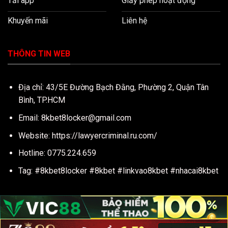
Tải app
Giấy phép hoạt động
Khuyến mãi
Liên hệ
THÔNG TIN WEB
Địa chỉ: 43/5E Đường Bạch Đằng, Phường 2, Quận Tân
Bình, TP.HCM
Email:
8kbet8locker@gmail.com
Website: https://lawyercriminal.ru.com/
Hotline: 0775.224.659
Tag: #8kbet8locker #8kbet #linkvao8kbet #nhacai8kbet